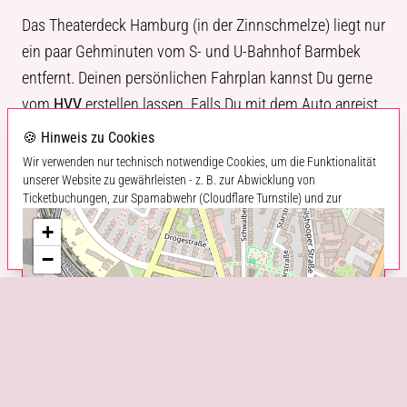
Das Theaterdeck Hamburg (in der Zinnschmelze) liegt nur
ein paar Gehminuten vom S- und U-Bahnhof Barmbek
entfernt. Deinen persönlichen Fahrplan kannst Du gerne
vom
HVV
erstellen lassen. Falls Du mit dem Auto anreist,
findest Du einige Parkplätze in der Nähe.
Google Maps
🍪 Hinweis zu Cookies
erstellt Dir gerne Deine eigene Route. Die
Wir verwenden nur technisch notwendige Cookies, um die Funktionalität
unserer Website zu gewährleisten - z. B. zur Abwicklung von
Parkplatzsituation ist insgesamt aber eher schwierig.
Ticketbuchungen, zur Spamabwehr (Cloudflare Turnstile) und zur
Darstellung von Karten (Leaflet). Weitere Informationen findest Du in
+
unserer
Datenschutzerklärung
.
−