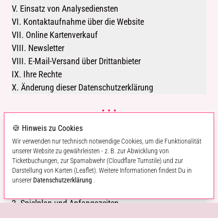
V. Einsatz von Analysediensten
VI. Kontaktaufnahme über die Website
VII. Online Kartenverkauf
VIII. Newsletter
VIII. E-Mail-Versand über Drittanbieter
IX. Ihre Rechte
X. Änderung dieser Datenschutzerklärung
🍪 Hinweis zu Cookies
AGB : Allgemeine
Wir verwenden nur technisch notwendige Cookies, um die Funktionalität
Geschäftsbedingungen
unserer Website zu gewährleisten - z. B. zur Abwicklung von
Ticketbuchungen, zur Spamabwehr (Cloudflare Turnstile) und zur
Theaterdeck Hamburg.
Darstellung von Karten (Leaflet). Weitere Informationen findest Du in
unserer
Datenschutzerklärung
.
1. Geltungsbereich
2. Spielplan und Anfangszeiten
3. Öffnungszeiten